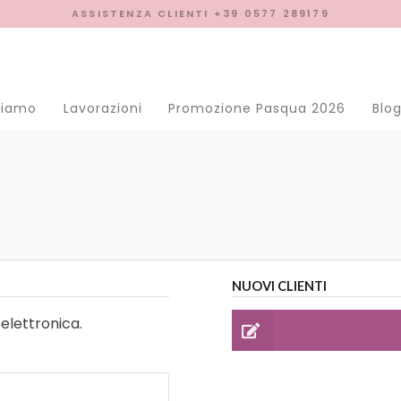
ASSISTENZA CLIENTI +39 0577 289179
se menu
siamo
Lavorazioni
Promozione Pasqua 2026
Blo
NUOVI CLIENTI
 elettronica.