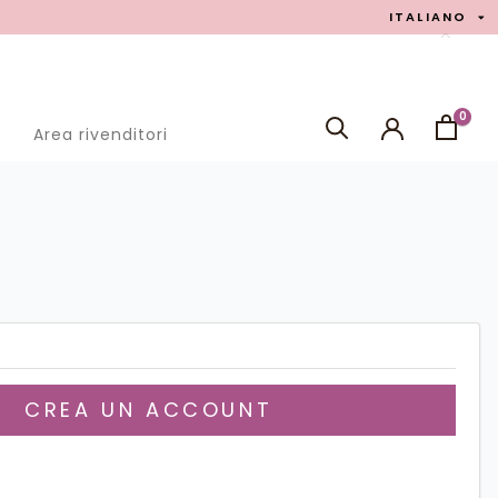
ITALIANO
0
g
Area rivenditori
RICERCA
CREA UN ACCOUNT