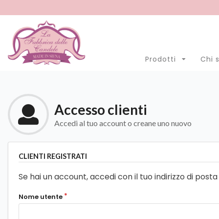
Menu
Account
Clo
Prodotti
Chi 
Prodotti
Open submenu
7
Chi siamo
Accesso clienti
Lavorazioni
Accedi al tuo account o creane uno nuovo
Promozione Pasqua 2026
CLIENTI REGISTRATI
Blog
Se hai un account, accedi con il tuo indirizzo di posta
LINGUA
italiano
Nome utente
inglese