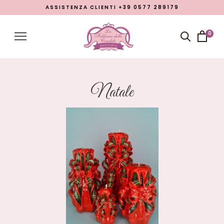
ASSISTENZA CLIENTI +39 0577 289179
Menu
Account
0
Close menu
Prodotti
Open submenu
7
Natale
Chi siamo
Lavorazioni
Promozione Pasqua 2026
Blog
LINGUA
italiano
inglese