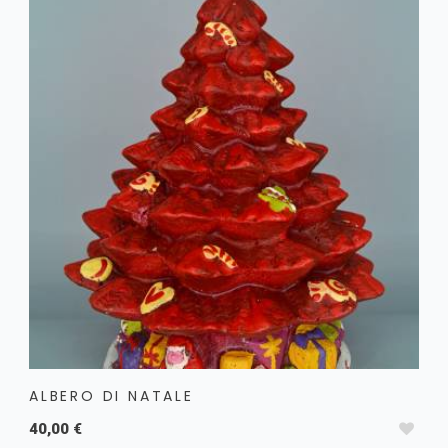
Candele Dipinte
Candele per candelabro
Festività e Occasioni
Altre candele ed Extra
Buoni regalo
ALBERO DI NATALE
40,00 €