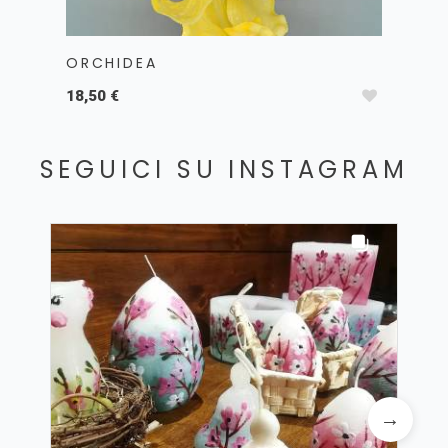
ORCHIDEA
PIC
18,50 €
18,0
SEGUICI SU INSTAGRAM