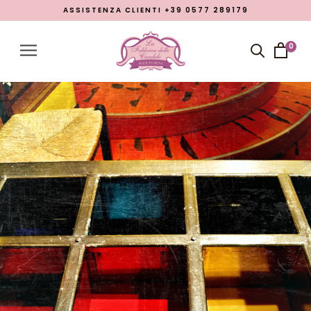
ASSISTENZA CLIENTI +39 0577 289179
Menu
Account
0
Close menu
Prodotti
Open submenu
7
Chi siamo
Lavorazioni
Promozione Pasqua 2026
Blog
LINGUA
italiano
inglese