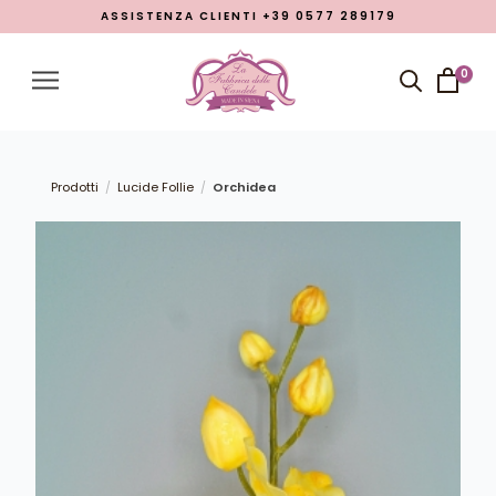
ASSISTENZA CLIENTI +39 0577 289179
Menu
Account
0
Close menu
Prodotti
Open submenu
7
Prodotti
Lucide Follie
Orchidea
/
/
Chi siamo
Lavorazioni
Promozione Pasqua 2026
Blog
LINGUA
italiano
inglese