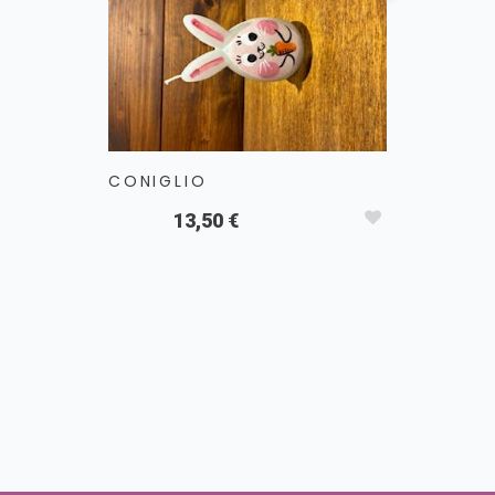
CONIGLIO
13,50 €
PAPERA
1