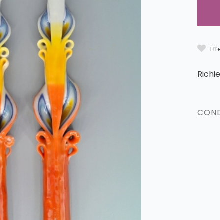
Eff
Richi
COND