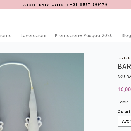
ASSISTENZA CLIENTI +39 0577 289179
se menu
siamo
Lavorazioni
Promozione Pasqua 2026
Blo
Prodotti
BA
SKU: 
16,00
Configur
Colori
Avor