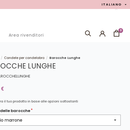
ITALIANO
0
g
Area rivenditori
RICERCA
Candele per candelabro
Barocche Lunghe
/
/
ROCCHE LUNGHE
BAROCCHELUNGHE
 €
a il tuo prodotto in base alle opzioni sottostanti
 delle barocche
io marrone