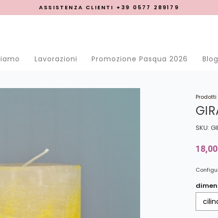
ASSISTENZA CLIENTI +39 0577 289179
se menu
siamo
Lavorazioni
Promozione Pasqua 2026
Blo
Prodotti
GIR
SKU: G
18,00
Configur
dimen
cili