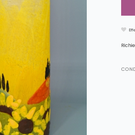
Eff
Richi
COND