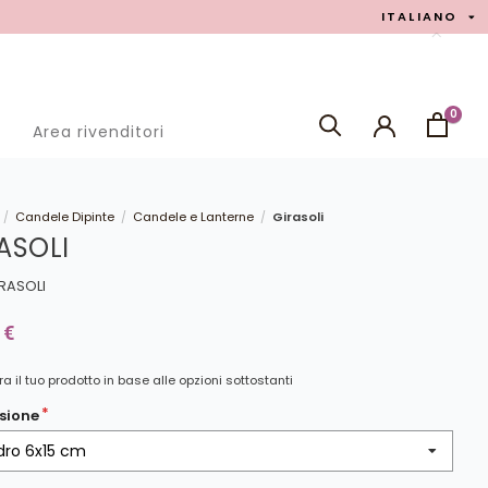
ITALIANO
0
g
Area rivenditori
RICERCA
Candele Dipinte
Candele e Lanterne
Girasoli
/
/
/
ASOLI
IRASOLI
 €
a il tuo prodotto in base alle opzioni sottostanti
sione
ndro 6x15 cm