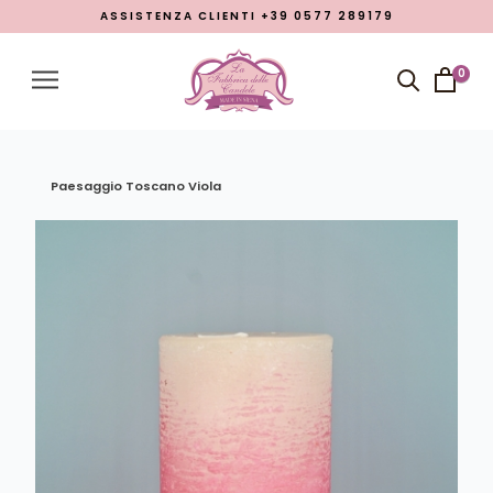
ASSISTENZA CLIENTI +39 0577 289179
Menu
Account
0
Close menu
Prodotti
Open submenu
7
Paesaggio Toscano Viola
Chi siamo
Lavorazioni
Promozione Pasqua 2026
Blog
LINGUA
italiano
inglese