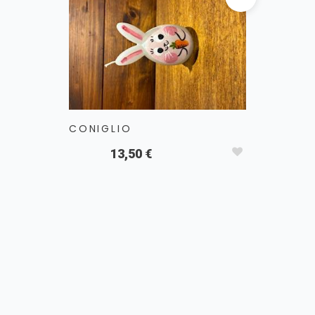
CONIGLIO
13,50 €
PAPERA
1