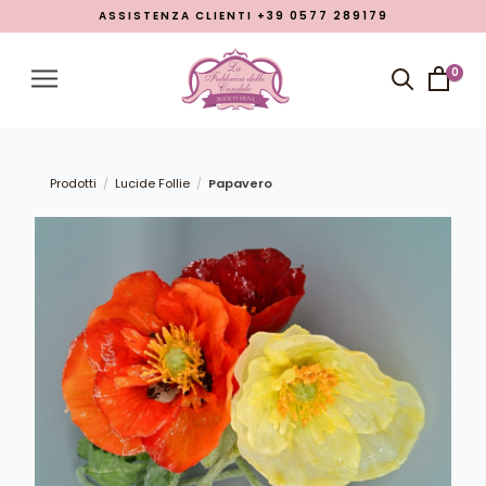
ASSISTENZA CLIENTI +39 0577 289179
Menu
Account
0
Close menu
Prodotti
Open submenu
7
Prodotti
Lucide Follie
Papavero
/
/
Chi siamo
Lavorazioni
Promozione Pasqua 2026
Blog
LINGUA
italiano
inglese