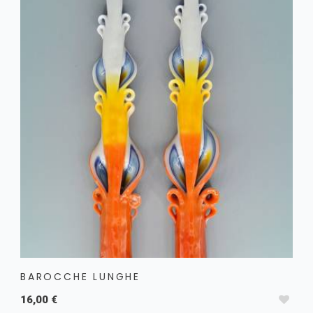
Candele Dipinte
Candele per candelabro
Festività e Occasioni
Altre candele ed Extra
Buoni regalo
BAROCCHE LUNGHE
16,00 €