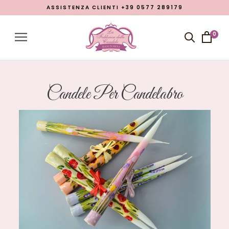
ASSISTENZA CLIENTI +39 0577 289179
Menu
Account
0
Close menu
Prodotti
Open submenu
7
Candele Per Candelabro
Chi siamo
Lavorazioni
Promozione Pasqua 2026
Blog
LINGUA
italiano
inglese