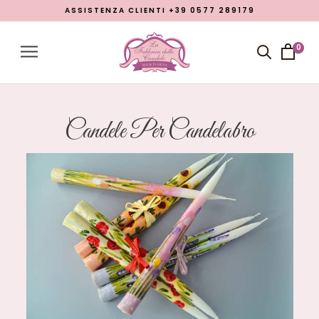
ASSISTENZA CLIENTI +39 0577 289179
Menu
Account
0
Close menu
Prodotti
Open submenu
7
Candele Per Candelabro
Chi siamo
Lavorazioni
Promozione Pasqua 2026
Blog
LINGUA
italiano
inglese