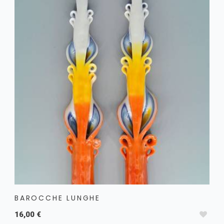
Candele Dipinte
Candele per candelabro
Festività e Occasioni
Altre candele ed Extra
Buoni regalo
BAROCCHE LUNGHE
16,00 €